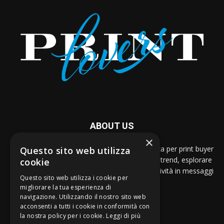
ABOUT US
×
Dal 2005, PRINTlovers è la guida per eccellenza per print buyer
Questo sito web utilizza
e designer che vogliono restare al passo con i trend, esplorare
cookie
nuove possibilità espressive e tradurre la creatività in messaggi
Questo sito web utilizza i cookie per
stampati di impatto.
migliorare la tua esperienza di
navigazione. Utilizzando il nostro sito web
Contattaci:
print@strategogroup.net
acconsenti a tutti i cookie in conformità con
la nostra policy per i cookie.
Leggi di più