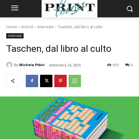
Home
Articoli
Interviste
Taschen, dal libro al culto
Interviste
Taschen, dal libro al culto
By
Michela Pibiri
Settembre 25, 2025
977
0