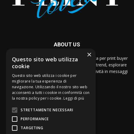
ABOUT US
×
Dal 2005, PRINTlovers è la guida per eccellenza per print buyer
Questo sito web utilizza
e designer che vogliono restare al passo con i trend, esplorare
cookie
nuove possibilità espressive e tradurre la creatività in messaggi
Questo sito web utilizza i cookie per
stampati di impatto.
migliorare la tua esperienza di
navigazione. Utilizzando il nostro sito web
Contattaci:
print@strategogroup.net
acconsenti a tutti i cookie in conformità con
la nostra policy per i cookie.
Leggi di più
STRETTAMENTE NECESSARI
SEGUICI
PERFORMANCE
TARGETING