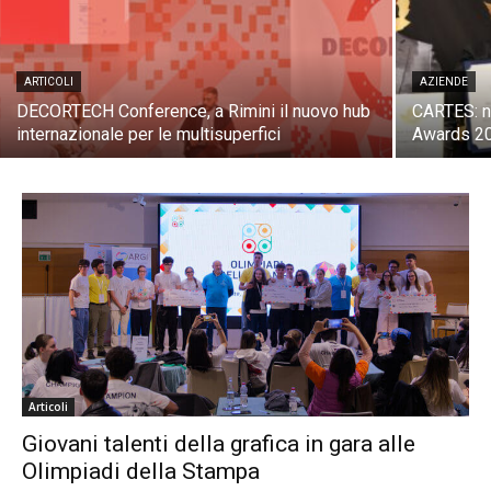
ARTICOLI
AZIENDE
DECORTECH Conference, a Rimini il nuovo hub
CARTES: n
internazionale per le multisuperfici
Awards 2
Articoli
Giovani talenti della grafica in gara alle
Olimpiadi della Stampa