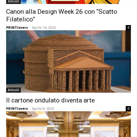
Articoli
Canon alla Design Week 26 con “Scatto
Filatelico”
PRINTlovers
-
Aprile 14, 2026
0
Articoli
Il cartone ondulato diventa arte
PRINTlovers
-
Aprile 8, 2026
0