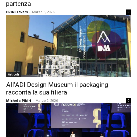
partenza
PRINTlovers
-
Marzo 5, 2026
0
Articoli
All’ADI Design Museum il packaging
racconta la sua filiera
Michela Pibiri
-
Marzo 2, 2026
0