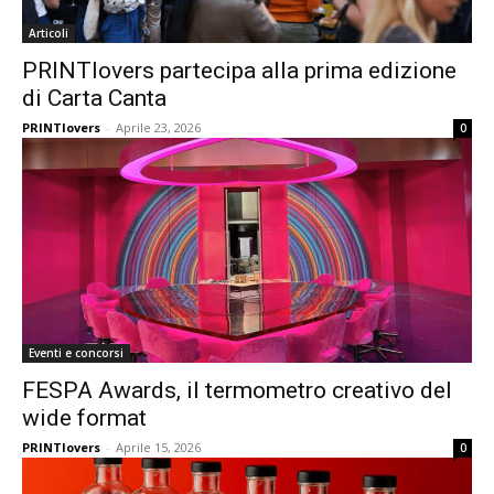
Articoli
PRINTlovers partecipa alla prima edizione
di Carta Canta
PRINTlovers
-
Aprile 23, 2026
0
Eventi e concorsi
FESPA Awards, il termometro creativo del
wide format
PRINTlovers
-
Aprile 15, 2026
0