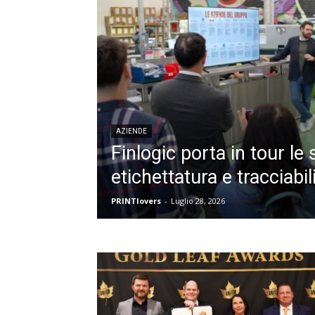
AZIENDE
Finlogic porta in tour le 
etichettatura e tracciabil
PRINTlovers
-
Luglio 28, 2026