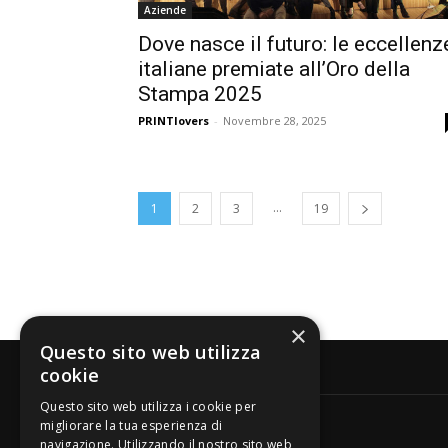
Aziende
Dove nasce il futuro: le eccellenz
italiane premiate all’Oro della
Stampa 2025
PRINTlovers
-
Novembre 28, 2025
...
1
2
3
19
×
Questo sito web utilizza
cookie
Questo sito web utilizza i cookie per
migliorare la tua esperienza di
navigazione. Utilizzando il nostro sito web