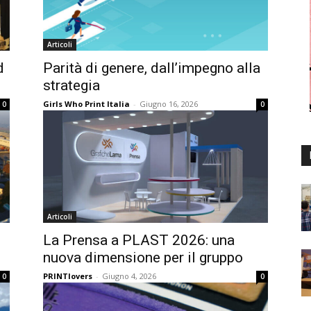
Articoli
d
Parità di genere, dall’impegno alla
strategia
Girls Who Print Italia
-
Giugno 16, 2026
0
0
Articoli
La Prensa a PLAST 2026: una
nuova dimensione per il gruppo
PRINTlovers
-
Giugno 4, 2026
0
0