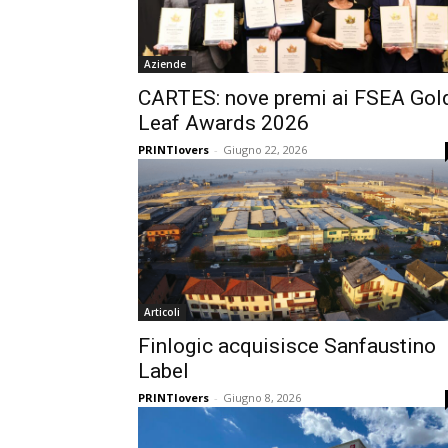
Aziende
CARTES: nove premi ai FSEA Gol
Leaf Awards 2026
PRINTlovers
-
Giugno 22, 2026
Articoli
Finlogic acquisisce Sanfaustino
Label
PRINTlovers
-
Giugno 8, 2026