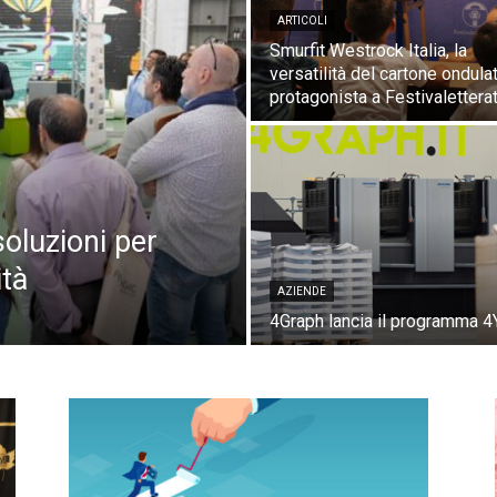
ARTICOLI
Smurfit Westrock Italia, la
versatilità del cartone ondula
protagonista a Festivalettera
soluzioni per
ità
AZIENDE
4Graph lancia il programma 4