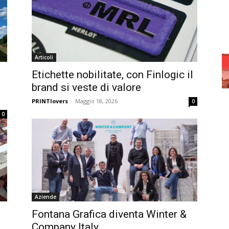
Articoli
Etichette nobilitate, con Finlogic il
i
brand si veste di valore
PRINTlovers
-
Maggio 18, 2026
0
0
Aziende
Fontana Grafica diventa Winter &
Company Italy