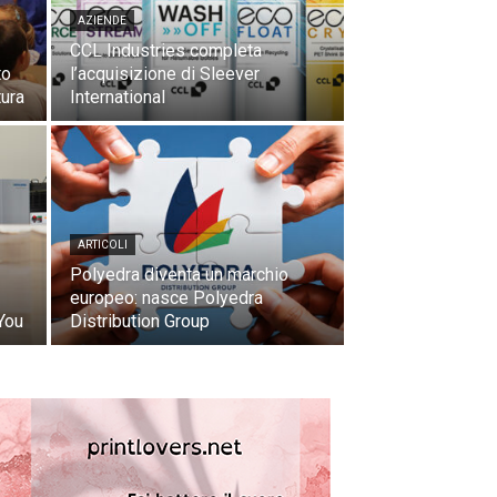
AZIENDE
CCL Industries completa
to
l’acquisizione di Sleever
tura
International
ARTICOLI
Polyedra diventa un marchio
europeo: nasce Polyedra
You
Distribution Group