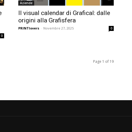
Aziende
e
Il visual calendar di Grafical: dalle
origini alla Grafisfera
PRINTlovers
-
Novembre 27, 2025
0
0
Page 1 of 19