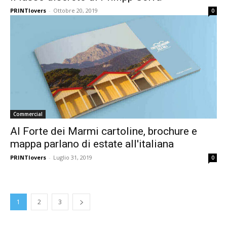
PRINTlovers
-
Ottobre 20, 2019
0
Commercial
Al Forte dei Marmi cartoline, brochure e
mappa parlano di estate all'italiana
PRINTlovers
-
Luglio 31, 2019
0
1
2
3