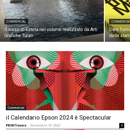
COMMERCIAL
COMMERCIA
Il lusso di Exteta nel volume realizzato da Arti
Dare forma
Grafiche Turati
della sta
Commercial
il Calendario Epson 2024 è Spectacular
PRINTlovers
-
Novembre 10, 2023
0