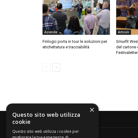
Aziende
Articoli
Finlogic porta in tour le soluzioni per
Smurfit Westr
etichettatura e tracciabilità
del cartone 
Festivalette
×
Questo sito web utilizza
cookie
Questo sito web utilizza i cookie per
migliorare la tua esperienza di