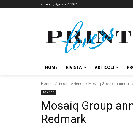
venerdì, Agosto 7, 2026
HOME
RIVISTA
ARTICOLI
PR
Home
Articoli
Aziende
Mosaiq Group annuncia l’
Aziende
Mosaiq Group annu
Redmark