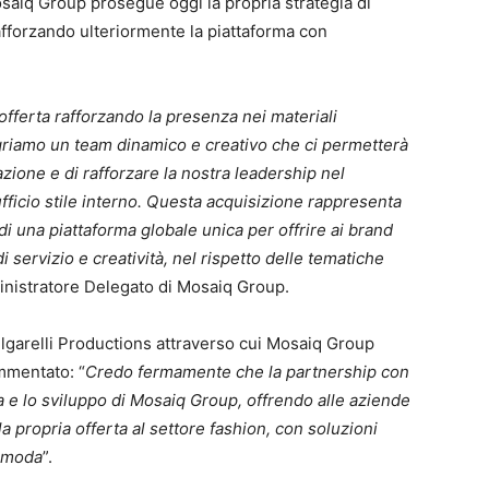
osaiq Group prosegue oggi la propria strategia di
fforzando ulteriormente la piattaforma con
ferta rafforzando la presenza nei materiali
tegriamo un team dinamico e creativo che ci permetterà
azione e di rafforzare la nostra leadership nel
fficio stile interno. Questa acquisizione rappresenta
i una piattaforma globale unica per offrire ai brand
 di servizio e creatività, nel rispetto delle tematiche
inistratore Delegato di Mosaiq Group.
Bulgarelli Productions attraverso cui Mosaiq Group
mmentato: “
Credo fermamente che la partnership con
a e lo sviluppo di Mosaiq Group, offrendo alle aziende
la propria offerta al settore fashion, con soluzioni
i moda
”.