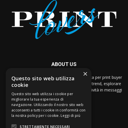
ABOUT US
×
Dal 2005, PRINTlovers è la guida per eccellenza per print buyer
Questo sito web utilizza
e designer che vogliono restare al passo con i trend, esplorare
cookie
nuove possibilità espressive e tradurre la creatività in messaggi
Questo sito web utilizza i cookie per
stampati di impatto.
migliorare la tua esperienza di
navigazione. Utilizzando il nostro sito web
Contattaci:
print@strategogroup.net
acconsenti a tutti i cookie in conformità con
la nostra policy per i cookie.
Leggi di più
STRETTAMENTE NECESSARI