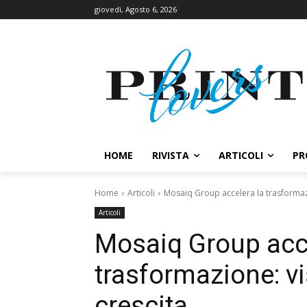
giovedì, Agosto 6, 2026
HOME
RIVISTA
ARTICOLI
PR
Home
Articoli
Mosaiq Group accelera la trasformazi
Articoli
Mosaiq Group acce
trasformazione: vi
crescita